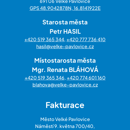
691 06 Velké Pavlovice
GPS 48.9042878N, 16.8141922E
Starosta města
Petr HASIL
+420 519 365 344
,
+420 777 736 410
hasil@velke-pavlovice.cz
Místostarosta města
Mgr. Renata BLÁHOVÁ
+420 519 365 346
,
+420 774 601 160
blahova@velke-pavlovice.cz
Fakturace
Město Velké Pavlovice
Náměstí 9. května 700/40,