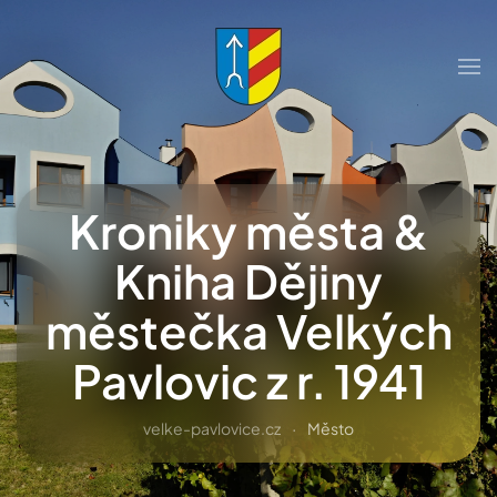
Přejít na hlavní obsah
Kroniky města &
Kniha Dějiny
městečka Velkých
Pavlovic z r. 1941
velke-pavlovice.cz
Město