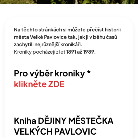
Na těchto stránkách si můžete přečíst historii
města Velké Pavlovice tak, jak ji v běhu časů
zachytili nejrůznější kronikáři.
Kroniky pocházejí z let
1891 až 1989.
Pro výběr kroniky *
klikněte ZDE
Kniha DĚJINY MĚSTEČKA
VELKÝCH PAVLOVIC