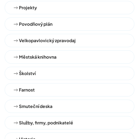
Projekty
Povodňový plán
Velkopavlovický zpravodaj
Městská knihovna
Školství
Farnost
Smuteční deska
Služby, firmy, podnikatelé