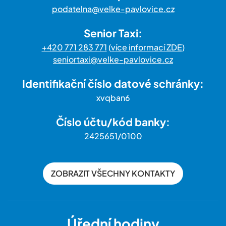
podatelna@velke-pavlovice.cz
Senior Taxi:
+420 771 283 771
(
více informací ZDE
)
seniortaxi@velke-pavlovice.cz
Identifikační číslo datové schránky:
xvqban6
Číslo účtu/kód banky:
2425651/0100
ZOBRAZIT VŠECHNY KONTAKTY
Úřední hodiny