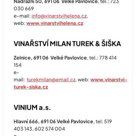
Nádražní 50, 691 06 Velké Pavlovice
, tel.: 723
030 669
e-mail:
info@vinarstvihelena.cz
,
web:
www.vinarstvihelena.cz
VINAŘSTVÍ MILAN TUREK & ŠIŠKA
Zelnice, 691 06 Velké Pavlovice
, tel.: 778 414
154
e-
mail:
turekmilan@email.cz
, web:
www.vinarstvi-
turek-siska.cz
VINIUM a.s.
Hlavní 666, 691 06 Velké Pavlovice
, tel: 519
403 143, 602 574 004
e-