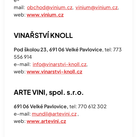
mail:
obchod@vinium.cz
,
vinium@vinium.cz
,
web:
www.vinium.cz
VINAŘSTVÍ KNOLL
Pod školou 23, 691 06 Velké Pavlovice
, tel: 773
556 914
e-mail:
info@vinarstvi-knoll.cz
,
web:
www.vinarstvi-knoll.cz
ARTE VINI, spol. s.r.o.
691 06 Velké Pavlovice,
tel: 770 612 302
e-mail:
mundil@artevini.cz
,
web:
www.artevini.cz