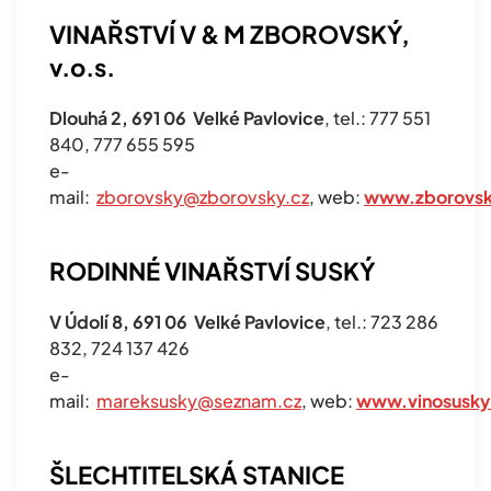
VINAŘSTVÍ V & M ZBOROVSKÝ,
v.o.s.
Dlouhá 2, 691 06 Velké Pavlovice
, tel.: 777 551
840, 777 655 595
e-
mail:
zborovsky@zborovsky.cz
, web:
www.zborovsk
RODINNÉ VINAŘSTVÍ SUSKÝ
V Údolí 8, 691 06 Velké Pavlovice
, tel.: 723 286
832, 724 137 426
e-
mail:
mareksusky@seznam.cz
, web:
www.vinosusky
ŠLECHTITELSKÁ STANICE