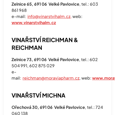
Zelnice 65, 691 06 Velké Pavlovice
, tel.: 603
861 968
e-mail:
info@vinarstvihalm.cz
,
web:
www.vinarstvihalm.cz
VINAŘSTVÍ REICHMAN &
REICHMAN
Zelnice 73, 691 06 Velké Pavlovice
, tel.: 602
504 991, 602 875 029
e-
mail:
reichman@moraviapharm.cz
, web:
www.morav
VINAŘSTVÍ MICHNA
Ořechová 30, 691 06 Velké Pavlovice
, tel.: 724
060 138