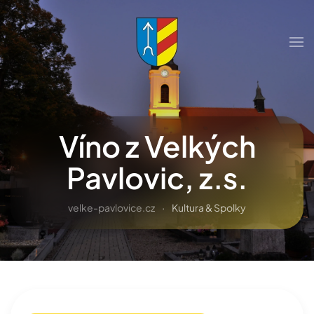
Přejít na hlavní obsah
Víno z Velkých
Pavlovic, z.s.
velke-pavlovice.cz
Kultura & Spolky