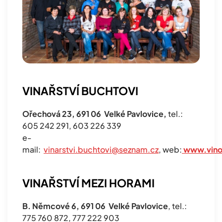
VINAŘSTVÍ BUCHTOVI
Ořechová 23, 691 06 Velké Pavlovice,
tel.:
605 242 291, 603 226 339
e-
mail:
vinarstvi.buchtovi@seznam.cz
, web:
www.vino
VINAŘSTVÍ MEZI HORAMI
B. Němcové 6, 691 06 Velké Pavlovice
, tel.:
775 760 872, 777 222 903