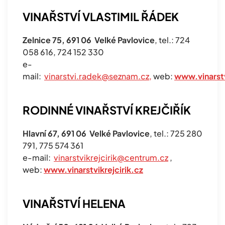
VINAŘSTVÍ VLASTIMIL ŘÁDEK
Zelnice 75, 691 06 Velké Pavlovice
, tel.: 724
058 616, 724 152 330
e-
mail:
vinarstvi.radek@seznam.cz
,
web:
www.vinarst
RODINNÉ VINAŘSTVÍ KREJČIŘÍK
Hlavní 67, 691 06 Velké Pavlovice
, tel.: 725 280
791, 775 574 361
e-mail:
vinarstvikrejcirik@centrum.cz
,
web:
www.vinarstvikrejcirik.cz
VINAŘSTVÍ HELENA