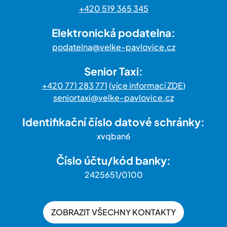
+420 519 365 345
Elektronická podatelna:
podatelna@velke-pavlovice.cz
Senior Taxi:
+420 771 283 771
(
více informací ZDE
)
seniortaxi@velke-pavlovice.cz
Identifikační číslo datové schránky:
xvqban6
Číslo účtu/kód banky:
2425651/0100
ZOBRAZIT VŠECHNY KONTAKTY