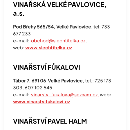
VINAŘSKÁ VELKÉ PAVLOVICE,
a.s.
Pod Břehy 565/54, Velké Pavlovice
, tel: 733
677 233
e-mail:
obchod@slechtitelka.cz
,
web:
www.slechtitelka.cz
VINAŘSTVÍ FŮKALOVI
Tábor 7, 691 06 Velké Pavlovice
, tel.: 725 173
303, 607 102 545
e-mail:
vinarstvi.fukalova@seznam.cz
,
web
:
www.vinarstvifukalovi.cz
VINAŘSTVÍ PAVEL HALM