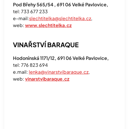
Pod Břehy 565/54 , 691 06 Velké Pavlovice,
tel: 733 677 233
e-mail:
slechtitelka@slechtitelka.cz
,
web:
www.slechtitelka.cz
VINAŘSTVÍ BARAQUE
Hodonínská 1171/12, 691 06 Velké Pavlovice,
tel: 776 823 694
e.mail:
lenka@vinarstvibaraque.cz
,
web:
vinarstvibaraque.cz