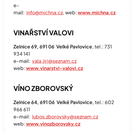
e-
mail:
info@michna.cz
, web:
www.michna.cz
VINAŘSTVÍ VALOVI
Zelnice 69, 691 06 Velké Pavlovice
, tel.: 731
934 141
e-mail:
vala.jiri@seznam.cz
web:
www.vinarstvi-valovi.cz
VÍNO ZBOROVSKÝ
Zelnice 64, 691 06 Velké Pavlovice
, tel.: 602
966 611
e-mail:
lubos.zborovsky@seznam.cz
web:
www.vinozborovsky.cz