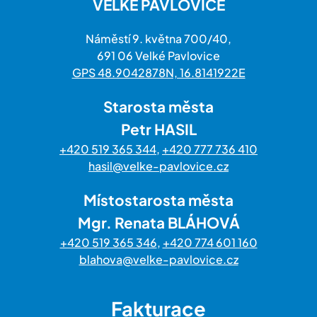
VELKÉ PAVLOVICE
Náměstí 9. května 700/40,
691 06 Velké Pavlovice
GPS 48.9042878N, 16.8141922E
Starosta města
Petr HASIL
+420 519 365 344
,
+420 777 736 410
hasil@velke-pavlovice.cz
Místostarosta města
Mgr. Renata BLÁHOVÁ
+420 519 365 346
,
+420 774 601 160
blahova@velke-pavlovice.cz
Fakturace