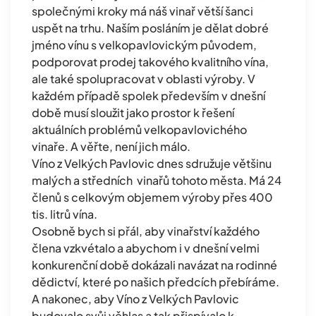
společnými kroky má náš vinař větší šanci
uspět na trhu. Naším posláním je dělat dobré
jméno vínu s velkopavlovickým původem,
podporovat prodej takového kvalitního vína,
ale také spolupracovat v oblasti výroby. V
každém případě spolek především v dnešní
době musí sloužit jako prostor k řešení
aktuálních problémů velkopavlovichého
vinaře. A věřte, není jich málo.
Víno z Velkých Pavlovic dnes sdružuje většinu
malých a středních vinařů tohoto města. Má 24
členů s celkovým objemem výroby přes 400
tis. litrů vína.
Osobně bych si přál, aby vinařství každého
člena vzkvétalo a abychom i v dnešní velmi
konkurenční době dokázali navázat na rodinné
dědictví, které po našich předcích přebíráme.
A nakonec, aby Víno z Velkých Pavlovic
budovalo svůj věhlas a tak přispívalo k