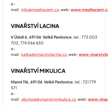
e-
mail:
info@mezihorami.cz
, web:
www.mezihorami.c
VINAŘSTVÍ LACINA
V Údolí 6, 691 06 Velké Pavlovice
, tel.: 773 003
702, 774 066 650
e-
mail:
katka@vinarstvilacina.cz
, web:
www.vinarstvil
VINAŘSTVÍ MIKULICA
Hlavní 116, 691 06 Velké Pavlovice
, tel.: 721 779
571
e-
mail:
obchod@vinarstvimikulica.cz
, web:
www.vinars