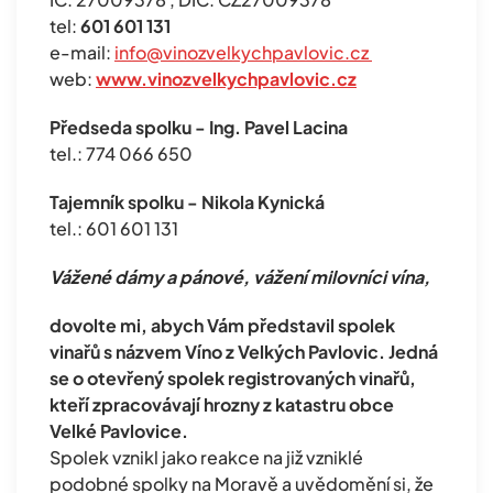
tel:
601 601 131
e-mail:
info@vinozvelkychpavlovic.cz
web:
www.vinozvelkychpavlovic.cz
Předseda spolku - Ing. Pavel Lacina
tel.: 774 066 650
Tajemník spolku - Nikola Kynická
tel.: 601 601 131
Vážené dámy a pánové, vážení milovníci vína,
dovolte mi, abych Vám představil spolek
vinařů s názvem Víno z Velkých Pavlovic. Jedná
se o otevřený spolek registrovaných vinařů,
kteří zpracovávají hrozny z katastru obce
Velké Pavlovice.
Spolek vznikl jako reakce na již vzniklé
podobné spolky na Moravě a uvědomění si, že