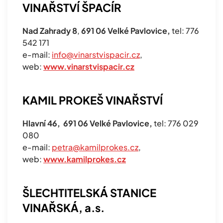
VINAŘSTVÍ ŠPACÍR
Nad Zahrady 8
,
691 06 Velké Pavlovice,
tel: 776
542 171
e-mail:
info@vinarstvispacir.cz
,
web:
www.vinarstvispacir.cz
KAMIL PROKEŠ VINAŘSTVÍ
Hlavní 46,
691 06 Velké Pavlovice,
tel: 776 029
080
e-mail:
petra@kamilprokes.cz
,
web:
www.kamilprokes.cz
ŠLECHTITELSKÁ STANICE
VINAŘSKÁ, a.s.