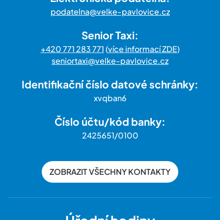
podatelna@velke-pavlovice.cz
Senior Taxi:
+420 771 283 771
(
více informací ZDE
)
seniortaxi@velke-pavlovice.cz
Identifikační číslo datové schránky:
xvqban6
Číslo účtu/kód banky:
2425651/0100
ZOBRAZIT VŠECHNY KONTAKTY