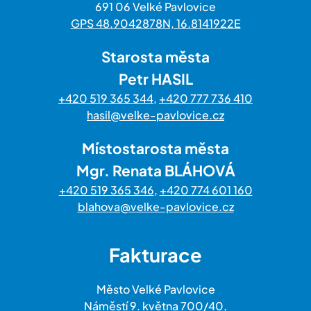
691 06 Velké Pavlovice
GPS 48.9042878N, 16.8141922E
Starosta města
Petr HASIL
+420 519 365 344
,
+420 777 736 410
hasil@velke-pavlovice.cz
Místostarosta města
Mgr. Renata BLÁHOVÁ
+420 519 365 346
,
+420 774 601 160
blahova@velke-pavlovice.cz
Fakturace
Město Velké Pavlovice
Náměstí 9. května 700/40,