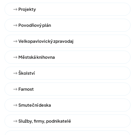
Projekty
Povodňový plán
Velkopavlovický zpravodaj
Městská knihovna
Školství
Farnost
Smuteční deska
Služby, firmy, podnikatelé