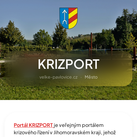
Přejít na hlavní obsah
KRIZPORT
velke-pavlovice.cz
Město
Portál KRIZPORT
je veřejným portálem
krizového řízení v Jihomoravském kraji, jehož