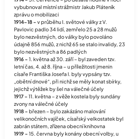
vybubnoval místní strážmistr Jakub Pláteník
zprávu o mobilizaci
1914-18 -
v průběhu I. světové války z V.
Pavlovic padlo 34 lidí, zemřelo 25 a 28 mužů
bylo nezvěstných, do války bylo povoláno
údajně 856 mužů, z nichž 65 se stalo invalidy, 23
bylo nezvěstných a 86 padlých
1916 -
1. května až 30. září – byl zaveden tzv.
letní čas, 4. až 8. října – u příležitosti jmenin
císaře Františka Josefa I. byly vypsány tzv.
„obětní dnové“, při nichž se měly konat sbírky,
jejichž výtěžek by šel na válečné účely
1917 -
11. května – z věže kostela byly sundány
zvony na válečné účely
1918 -
březen – bylo zakázáno malování
velikonočních vajíček, císařský velkostatek byl
zabrán státem, zřízena obecní knihovna
1919 -
15. června byly konány obecní volby, u