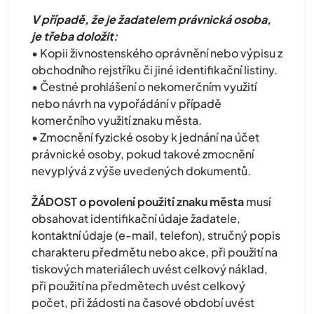
V případě, že je žadatelem právnická osoba,
je třeba doložit:
• Kopii živnostenského oprávnění nebo výpisu z
obchodního rejstříku či jiné identifikační listiny.
• Čestné prohlášení o nekomerčním využití
nebo návrh na vypořádání v případě
komerčního využití znaku města.
• Zmocnění fyzické osoby k jednání na účet
právnické osoby, pokud takové zmocnění
nevyplývá z výše uvedených dokumentů.
ŽÁDOST o povolení použití znaku města
musí
obsahovat identifikační údaje žadatele,
kontaktní údaje (e-mail, telefon), stručný popis
charakteru předmětu nebo akce, při použití na
tiskových materiálech uvést celkový náklad,
při použití na předmětech uvést celkový
počet, při žádosti na časové období uvést