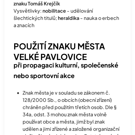
znaku Tomáš Krejčík
Vysvětlivky:
nobilitace
- udělování
šlechtických titulů;
heraldika
- nauka o erbech
a znacích
POUŽITÍ ZNAKU MĚSTA
VELKÉ PAVLOVICE
při propagaci kulturní, společenské
nebo sportovní akce
Znak města je v souladu se zákonem č.
128/2000 Sb., o obcích (obecní zřízení)
chráněn před použitím třetích osob. Dle §
34a, odst. 3 mohou znak města volně
používat obce a města, jimž byl znak
udělen a jimi zřízené a založené organizační