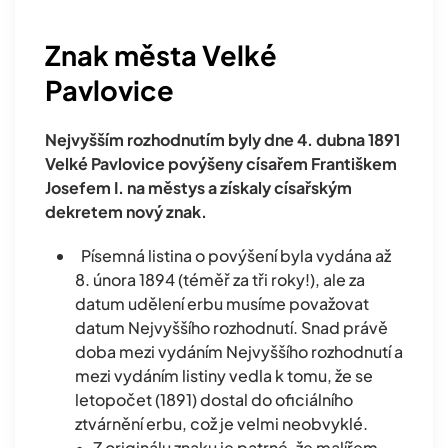
Znak města Velké
Pavlovice
Nejvyšším rozhodnutím byly dne 4. dubna 1891
Velké Pavlovice povýšeny císařem Františkem
Josefem I. na městys a získaly císařským
dekretem nový znak.
Písemná listina o povýšení byla vydána až
8. února 1894 (téměř za tři roky!), ale za
datum udělení erbu musíme považovat
datum Nejvyššího rozhodnutí. Snad právě
doba mezi vydáním Nejvyššího rozhodnutí a
mezi vydáním listiny vedla k tomu, že se
letopočet (1891) dostal do oficiálního
ztvárnění erbu, což je velmi neobvyklé.
• Z originálu znaku je patrné, že malířem