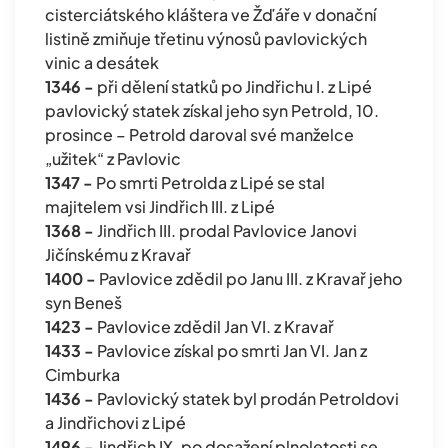
cisterciátského kláštera ve Žďáře v donační
listině zmiňuje třetinu výnosů pavlovických
vinic a desátek
1346 -
při dělení statků po Jindřichu I. z Lipé
pavlovický statek získal jeho syn Petrold, 10.
prosince – Petrold daroval své manželce
„užitek“ z Pavlovic
1347 -
Po smrti Petrolda z Lipé se stal
majitelem vsi Jindřich III. z Lipé
1368 -
Jindřich III. prodal Pavlovice Janovi
Jičínskému z Kravař
1400 -
Pavlovice zdědil po Janu III. z Kravař jeho
syn Beneš
1423 -
Pavlovice zdědil Jan VI. z Kravař
1433 -
Pavlovice získal po smrti Jan VI. Jan z
Cimburka
1436 -
Pavlovický statek byl prodán Petroldovi
a Jindřichovi z Lipé
1496 -
Jindřich IX. po dosažení plnoletosti se