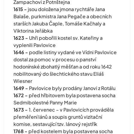
Žampachovi z Potnštejna
1615 -
jsou doložena jmona rychtáře Jana
Balaše, purkmistra Jana Pegače a obecních
starších Jakuba Čaple, Tomáše Kačhaly a
Viktorina Jeřábka
1623 -
Uhři pobořili kostel sv. Kateřiny a
vyplenili Pavlovice
1646 -
podle listiny vydané ve Vídni Pavlovice
dostal za pomoc v procesu o panství
hodonínské zbohatlý měšťan a od roku 1642
nobilitovaný do šlechtického stavu Eliáš
Wiesner
1649 -
Pavlovice byly prodány Janovi z Rotálu
1672 -
před hřbitovem byla postavena socha
Sedmibolestné Panny Marie
1673 -
1. červenec – v Pavlovicích prováděla
přeměření lánů a soupis gruntů vizitační
komise, sestavující tzv. lánový rejstřík
1768 -
před kostelem byla postavena socha