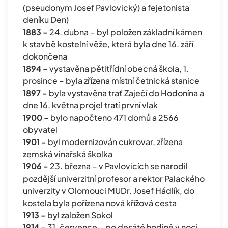
(pseudonym Josef Pavlovický) a fejetonista
deníku Den)
1883 -
24. dubna – byl položen základní kámen
k stavbě kostelní věže, která byla dne 16. září
dokončena
1894 -
vystavěna pětitřídní obecná škola, 1.
prosince – byla zřízena místní četnická stanice
1897 -
byla vystavěna trať Zaječí do Hodonína a
dne 16. května projel tratí první vlak
1900 -
bylo napočteno 471 domů a 2566
obyvatel
1901 -
byl modernizován cukrovar, zřízena
zemská vinařská školka
1906 -
23. března – v Pavlovicích se narodil
pozdější univerzitní profesor a rektor Palackého
univerzity v Olomouci MUDr. Josef Hádlík, do
kostela byla pořízena nová křížová cesta
1913 -
byl založen Sokol
1914 -
31. července – po desáté hodině v noci