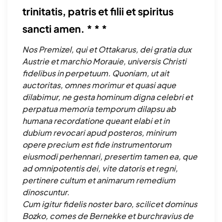
trinitatis, patris et filii et spiritus
sancti amen. * * *
Nos Premizel, qui et Ottakarus, dei gratia dux
Austrie et marchio Morauie, universis Christi
fidelibus in perpetuum. Quoniam, ut ait
auctoritas, omnes morimur et quasi aque
dilabimur, ne gesta hominum digna celebri et
perpatua memoria temporum dilapsu ab
humana recordatione queant elabi et in
dubium revocari apud posteros, minirum
opere precium est fide instrumentorum
eiusmodi perhennari, presertim tamen ea, que
ad omnipotentis dei, vite datoris et regni,
pertinere cultum et animarum remedium
dinoscuntur.
Cum igitur fidelis noster baro, scilicet dominus
Bozko, comes de Bernekke et burchravius de