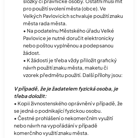
složky či právnické osoby. Ostatní musí mít
pro použití svolení města (obce). Ve
Velkých Pavlovicích schvaluje použití znaku
města rada města.
• Na podatelnu Městského úřadu Velké
Pavlovice je nutné doručit elektronicky
nebo poštou vyplněnou a podepsanou
žádost.
• K žádosti je třeba vždy přiložit grafický
návrh použití znaku města, maketu či
vzorek předmětu použití. Další přílohy jsou:
V případě, že je žadatelem fyzická osoba, je
třeba doložit:
• Kopii živnostenského oprávnění v případě, že
se jedná o podnikající fyzickou osobu.
• Čestné prohlášení o nekomerčním využití
nebo návrh na vypořádání v případě
komerčního využití znaku města.