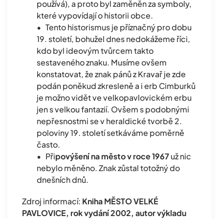
používá), a proto byl zaměněn za symboly,
které vypovídají o historii obce.
• Tento historismus je příznačný pro dobu
19. století, bohužel dnes nedokážeme říci,
kdo byl ideovým tvůrcem takto
sestaveného znaku. Musíme ovšem
konstatovat, že znak pánů z Kravař je zde
podán poněkud zkresleně a i erb Cimburků
je možno vidět ve velkopavlovickém erbu
jen s velkou fantazií. Ovšem s podobnými
nepřesnostmi se v heraldické tvorbě 2.
poloviny 19. století setkáváme poměrně
často.
• Při
povýšení na město v roce 1967
už nic
nebylo měněno. Znak zůstal totožný do
dnešních dnů.
Zdroj informací:
Kniha MĚSTO VELKÉ
PAVLOVICE, rok vydání 2002, autor výkladu