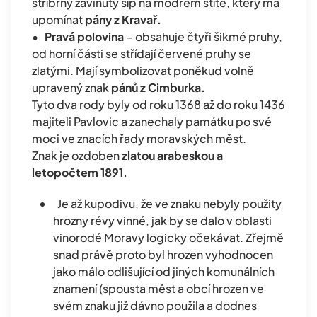
stříbrný zavinutý šíp na modrém štítě, který má
upomínat
pány z Kravař.
•
Pravá polovina
– obsahuje čtyři šikmé pruhy,
od horní části se střídají červené pruhy se
zlatými. Mají symbolizovat poněkud volně
upravený znak
pánů z Cimburka.
Tyto dva rody byly od roku 1368 až do roku 1436
majiteli Pavlovic a zanechaly památku po své
moci ve znacích řady moravských měst.
Znak je ozdoben
zlatou arabeskou a
letopočtem 1891.
Je až kupodivu, že ve znaku nebyly použity
hrozny révy vinné, jak by se dalo v oblasti
vinorodé Moravy logicky očekávat. Zřejmě
snad právě proto byl hrozen vyhodnocen
jako málo odlišující od jiných komunálních
znamení (spousta měst a obcí hrozen ve
svém znaku již dávno použila a dodnes