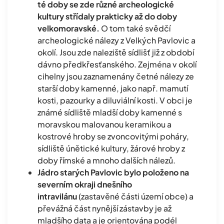
té doby se zde různé archeologické
kultury střídaly prakticky až do doby
velkomoravské.
O tom také svědčí
archeologické nálezy z Velkých Pavlovic a
okolí. Jsou zde naleziště sídlišť již z období
dávno předkřesťanského. Zejména v okolí
cihelny jsou zaznamenány četné nálezy ze
starší doby kamenné, jako např. mamutí
kosti, pazourky a diluviální kosti. V obci je
známé sídliště mladší doby kamenné s
moravskou malovanou keramikou a
kostrové hroby se zvoncovitými poháry,
sídliště únětické kultury, žárové hroby z
doby římské a mnoho dalších nálezů.
Jádro starých Pavlovic bylo položeno na
severním okraji dnešního
intravilánu
(zastavěné části území obce) a
převážná část nynější zástavby je až
mladšího data a je orientována podél