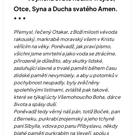
Otce, Syna a Ducha svatého Amen.
* * *
Přemysl, řečený Otakar, z Boží milosti vévoda
rakouský, markrabě moravský všem v Kristu
věřícím na věky. Poněvadž, jak praví písmo,
všichni jsme smrtelní a jako voda se ztrácíme,
přirozeně je důležito, aby skutky lidské,
zasluhující slavné a trvalé paměti během času
zlidské paměti nevymizely, a aby u potomků v
pochybnost neupadly, byly zvěčněny
spolehlivými listinami, zvláště pak takové,
které se týkají úcty Všemohoucího Boha, dárce
života a spásy duší.
Poněvadž tedy věrný náš pán, totiž Boček, pan
z Berneku, purkrabí znojemský a jeho tchyně
paní Sibylla, vdova po panu Přibyslavu, někdy
blahé paměti purkrabím na Veveří, spolu s