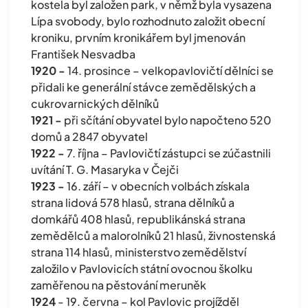
kostela byl založen park, v němž byla vysazena
Lípa svobody, bylo rozhodnuto založit obecní
kroniku, prvním kronikářem byl jmenován
František Nesvadba
1920 -
14. prosince – velkopavlovičtí dělníci se
přidali ke generální stávce zemědělských a
cukrovarnických dělníků
1921 -
při sčítání obyvatel bylo napočteno 520
domů a 2847 obyvatel
1922 -
7. října – Pavlovičtí zástupci se zúčastnili
uvítání T. G. Masaryka v Čejči
1923 -
16. září – v obecních volbách získala
strana lidová 578 hlasů, strana dělníků a
domkářů 408 hlasů, republikánská strana
zemědělců a malorolníků 21 hlasů, živnostenská
strana 114 hlasů, ministerstvo zemědělství
založilo v Pavlovicích státní ovocnou školku
zaměřenou na pěstování meruněk
1924
- 19. června – kol Pavlovic projížděl