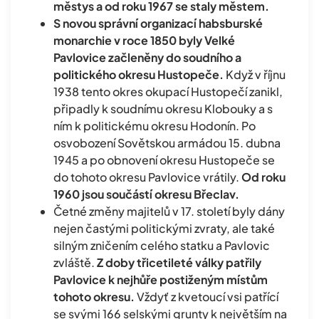
městys a od roku 1967 se staly městem.
S novou správní organizací habsburské
monarchie v roce 1850 byly Velké
Pavlovice začleněny do soudního a
politického okresu Hustopeče.
Když v říjnu
1938 tento okres okupací Hustopečí zanikl,
připadly k soudnímu okresu Klobouky a s
ním k politickému okresu Hodonín. Po
osvobození Sovětskou armádou 15. dubna
1945 a po obnovení okresu Hustopeče se
do tohoto okresu Pavlovice vrátily.
Od roku
1960 jsou součástí okresu Břeclav.
Četné změny majitelů v 17. století byly dány
nejen častými politickými zvraty, ale také
silným zničením celého statku a Pavlovic
zvláště.
Z doby třicetileté války patřily
Pavlovice k nejhůře postiženým místům
tohoto okresu.
Vždyť z kvetoucí vsi patřící
se svými 166 selskými grunty k největším na