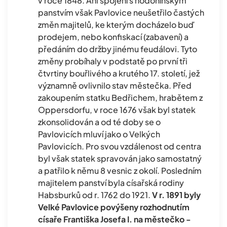
v roce 1848. Ani spojení s hodonínským
panstvím však Pavlovice neušetřilo častých
změn majitelů, ke kterým docházelo buď
prodejem, nebo konfiskací (zabavení) a
předáním do držby jinému feudálovi. Tyto
změny probíhaly v podstatě po první tři
čtvrtiny bouřlivého a krutého 17. století, jež
významně ovlivnilo stav městečka. Před
zakoupením statku Bedřichem, hrabětem z
Oppersdorfu, v roce 1676 však byl statek
zkonsolidován a od té doby se o
Pavlovicích mluví jako o Velkých
Pavlovicích. Pro svou vzdálenost od centra
byl však statek spravován jako samostatný
a patřilo k němu 8 vesnic z okolí. Posledním
majitelem panství byla císařská rodiny
Habsburků od r. 1762 do 1921.
V r. 1891 byly
Velké Pavlovice povýšeny rozhodnutím
císaře Františka Josefa I. na městečko -