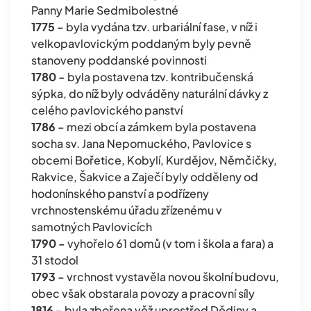
Panny Marie Sedmibolestné
1775 -
byla vydána tzv. urbariální fase, v níž i
velkopavlovickým poddaným byly pevně
stanoveny poddanské povinnosti
1780 -
byla postavena tzv. kontribučenská
sýpka, do níž byly odváděny naturální dávky z
celého pavlovického panství
1786 -
mezi obcí a zámkem byla postavena
socha sv. Jana Nepomuckého, Pavlovice s
obcemi Bořetice, Kobylí, Kurdějov, Němčičky,
Rakvice, Šakvice a Zaječí byly odděleny od
hodonínského panství a podřízeny
vrchnostenskému úřadu zřízenému v
samotných Pavlovicích
1790 -
vyhořelo 61 domů (v tom i škola a fara) a
31 stodol
1793 -
vrchnost vystavěla novou školní budovu,
obec však obstarala povozy a pracovní síly
1816 -
byla zbořena věž uprostřed Dědiny a