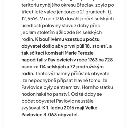
teritoriu nynějšího okresu Břeclav, zbylo po
třicetileté válce jen torzo o 21 gruntech, tj.
12,65%. V roce 1716 dosáhl počet selských
usedlostí poloviny stavu z doby před
jedním stoletím a žilo zde 84 selských
rodin.
K bouřlivému vzestupu počtu
obyvatel došlo až v první půli 18. století, a
tak sčítací komisaři Marie Terezie
napočítali v Pavlovicích v roce 1763 na 728
osob ze 114 selských a 72 podružským
rodin.
Tento významný přírůstek obyvatel
lze nepochybně připsat hlavně tomu, že
Pavlovice byly centrem tzv. Horního statku
hodonínského panství. Od té doby se
počet obyvatel Pavlovic neustále
zvyšoval.
K 1. lednu 2016 mají Velké
Pavlovice 3.063 obyvatel.