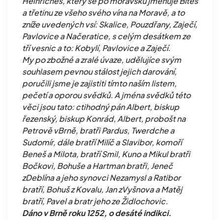
Heinriches, který se po moravsku jmenuje Bíteš
a třetinu ze všeho svého vína na Moravě, a to
zníže uvedených vsí: Skalice, Pouzdřany, Zaječí,
Pavlovice a Načeratice, s celým desátkem ze
tří vesnic a to: Kobylí, Pavlovice a Zaječí.
My po zbožné a zralé úvaze, udělujíce svým
souhlasem pevnou stálost jejich darování,
poručili jsme je zajistiti tímto naším listem,
pečetí a oporou svědků. A jména svědků této
věci jsou tato: ctihodný pán Albert, biskup
řezenský, biskup Konrád, Albert, probošt na
Petrově vBrně, bratři Pardus, Twerdche a
Sudomír, dále bratří Milíč a Slavibor, komoří
Beneš a Milota, bratří Smil, Kuno a Mikul bratři
Bočkovi, Bohuše a Hartman bratři, Jeneč
zDeblína a jeho synovci Nezamysl a Ratibor
bratří, Bohuš z Kovalu, Jan zVyšnova a Matěj
bratří, Pavel a bratr jeho ze Židlochovic.
Dáno v Brně roku 1252, o desáté indikci.