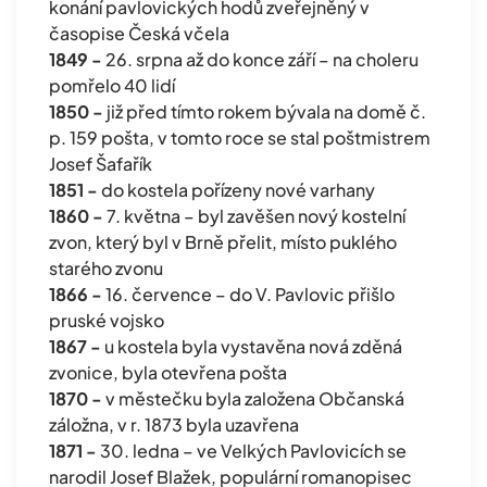
konání pavlovických hodů zveřejněný v
časopise Česká včela
1849 -
26. srpna až do konce září – na choleru
pomřelo 40 lidí
1850 -
již před tímto rokem bývala na domě č.
p. 159 pošta, v tomto roce se stal poštmistrem
Josef Šafařík
1851 -
do kostela pořízeny nové varhany
1860 -
7. května – byl zavěšen nový kostelní
zvon, který byl v Brně přelit, místo puklého
starého zvonu
1866 -
16. července – do V. Pavlovic přišlo
pruské vojsko
1867 -
u kostela byla vystavěna nová zděná
zvonice, byla otevřena pošta
1870 -
v městečku byla založena Občanská
záložna, v r. 1873 byla uzavřena
1871 -
30. ledna – ve Velkých Pavlovicích se
narodil Josef Blažek, populární romanopisec