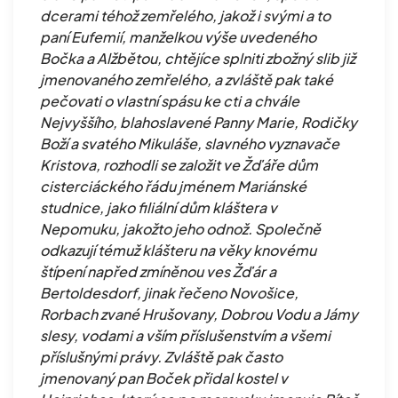
dcerami téhož zemřelého, jakož i svými a to
paní Eufemií, manželkou výše uvedeného
Bočka a Alžbětou, chtějíce splniti zbožný slib již
jmenovaného zemřelého, a zvláště pak také
pečovati o vlastní spásu ke cti a chvále
Nejvyššího, blahoslavené Panny Marie, Rodičky
Boží a svatého Mikuláše, slavného vyznavače
Kristova, rozhodli se založit ve Žďáře dům
cisterciáckého řádu jménem Mariánské
studnice, jako filiální dům kláštera v
Nepomuku, jakožto jeho odnož. Společně
odkazují témuž klášteru na věky knovému
štípení napřed zmíněnou ves Žďár a
Bertoldesdorf, jinak řečeno Novošice,
Rorbach zvané Hrušovany, Dobrou Vodu a Jámy
slesy, vodami a vším příslušenstvím a všemi
příslušnými právy. Zvláště pak často
jmenovaný pan Boček přidal kostel v