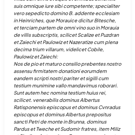
suis omnique iure sibi competente; specialiter
vero sepedicto domino B. addente ecclesiam
in Heinriches, que Morauice dicitur Bitesche,
et terciam partem de omni vino suo in Morauia
de villis subscriptis, scilicet Scalize et Puzdran
et Zaiechi et Paulowiz et Nazeratize cum plena
decima trium villarum, videlicet Cobile,
Paulowiz et Zaiechi:
Nos de pio et maturo consilio prebentes nostro
assensu firmitatem donationi eorumdem
eandem scripti nostri pariter et sigilli cum
testium munimine vallo mandavimus roborari.
Sunt autem hec nomina testium huius rei,
scilicet. venerabilis dominus Albertus
Ratisponensis episcopus et dominus Cvnradus
episcopus et dominus Albertus prepositus
sancti Petri de monte in Brunna, dominus
Pardus et Tweche et Sudomir fratres, item Miliz