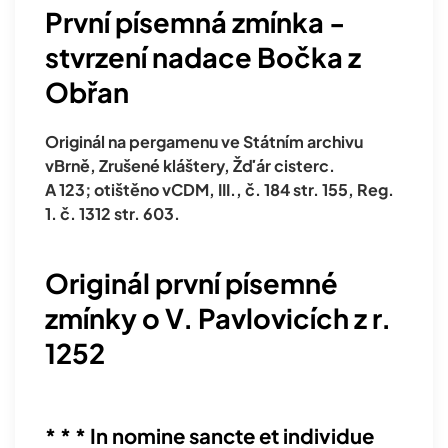
První písemná zmínka -
stvrzení nadace Bočka z
Obřan
Originál na pergamenu ve Státním archivu
vBrně, Zrušené kláštery, Žďár cisterc.
A 123; otištěno vCDM, III., č. 184 str. 155, Reg.
1. č. 1312 str. 603.
Originál první písemné
zmínky o V. Pavlovicích z r.
1252
* * * In nomine sancte et individue