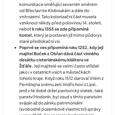
komunikace směřující severním směrem
od Břeclavi ke Kloboukám a dále do
vnitrozemí. Tato kolonizační část musela
vzniknout někdy před polovinou 14. století,
neboť
k roku 1355 se zde připomíná
kostel,
který je postaven již mimo půdorys
staré předlokační vsi.
Poprvé se ves připomíná roku 1252, kdy její
majitel Boček z Obřan dává část vinného
desátku cisteriánskému klášteru ve
Žďáře.
Její majitelé se velmi často střídali
jako i v ostatních vsích a městečkách
tohoto kraje. Když roku 1512 daroval Vilém z
Pernštejna svému zeti Jindřichovi z Lipé,
jenž v té době držel pavlovický statek, také
panství Hodonín, byl osud s tímto panstvím
svázán až do zániku patrimoniální
(svobodné pozemkové vlastnictví) správy