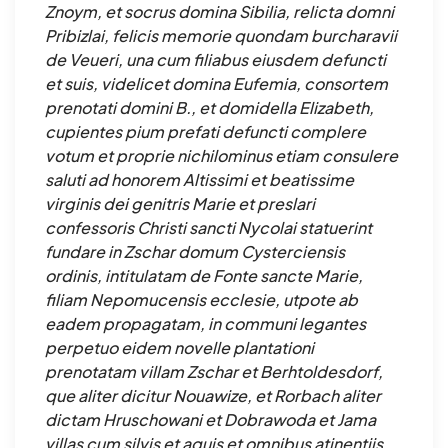
Znoym, et socrus domina Sibilia, relicta domni
Pribizlai, felicis memorie quondam burcharavii
de Veueri, una cum filiabus eiusdem defuncti
et suis, videlicet domina Eufemia, consortem
prenotati domini B., et domidella Elizabeth,
cupientes pium prefati defuncti complere
votum et proprie nichilominus etiam consulere
saluti ad honorem Altissimi et beatissime
virginis dei genitris Marie et preslari
confessoris Christi sancti Nycolai statuerint
fundare in Zschar domum Cysterciensis
ordinis, intitulatam de Fonte sancte Marie,
filiam Nepomucensis ecclesie, utpote ab
eadem propagatam, in communi legantes
perpetuo eidem novelle plantationi
prenotatam villam Zschar et Berhtoldesdorf,
que aliter dicitur Nouawize, et Rorbach aliter
dictam Hruschowani et Dobrawoda et Jama
villas cum silvis et aquis et omnibus atinentiis