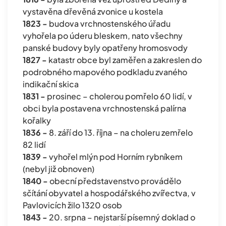
vystavěna dřevěná zvonice u kostela
1823 -
budova vrchnostenského úřadu
vyhořela po úderu bleskem, nato všechny
panské budovy byly opatřeny hromosvody
1827 -
katastr obce byl zaměřen a zakreslen do
podrobného mapového podkladu zvaného
indikační skica
1831 -
prosinec – cholerou pomřelo 60 lidí, v
obci byla postavena vrchnostenská palírna
kořalky
1836 -
8. září do 13. října – na choleru zemřelo
82 lidí
1839 -
vyhořel mlýn pod Horním rybníkem
(nebyl již obnoven)
1840 -
obecní představenstvo provádělo
sčítání obyvatel a hospodářského zvířectva, v
Pavlovicích žilo 1320 osob
1843 -
20. srpna – nejstarší písemný doklad o