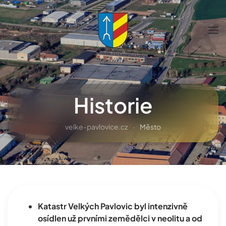
Přejít na hlavní obsah
Historie
velke-pavlovice.cz
Město
Katastr Velkých Pavlovic byl intenzivně
osídlen už prvními zemědělci v neolitu a od