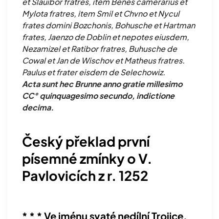
et Slauibor fratres, item Benes camerarius et
Mylota fratres, item Smil et Chvno et Nycul
frates domini Bozchonis, Bohusche et Hartman
frates, Jaenzo de Doblin et nepotes eiusdem,
Nezamizel et Ratibor fratres, Buhusche de
Cowal et Jan de Wischov et Matheus fratres.
Paulus et frater eisdem de Selechowiz.
Acta sunt hec Brunne anno gratie millesimo
CC° quinquagesimo secundo, indictione
decima.
Český překlad první
písemné zmínky o V.
Pavlovicích z r. 1252
* * * Ve jménu svaté nedílní Trojice,