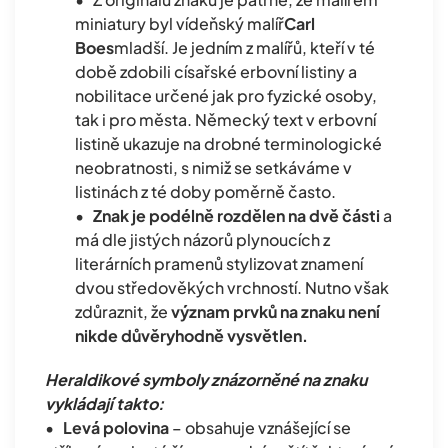
miniatury byl vídeňský malíř
Carl
Boes
mladší. Je jedním z malířů, kteří v té
době zdobili císařské erbovní listiny a
nobilitace určené jak pro fyzické osoby,
tak i pro města. Německý text v erbovní
listině ukazuje na drobné terminologické
neobratnosti, s nimiž se setkáváme v
listinách z té doby poměrně často.
•
Znak je podélně rozdělen na dvě části
a
má dle jistých názorů plynoucích z
literárních pramenů stylizovat znamení
dvou středověkých vrchností. Nutno však
zdůraznit, že
význam prvků na znaku není
nikde důvěryhodně vysvětlen.
Heraldikové symboly znázorněné na znaku
vykládají takto:
•
Levá polovina
– obsahuje vznášející se