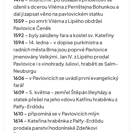
oženil s dcerou Viléma z Pernštejna Bohunkou a
dal jí zapsat věno na pavlovickém statku
1559 -
po smrti Viléma z Lipého obdržel
Pavlovice Čeněk
1592 -
byly založeny fara a kostel sv. Kateřiny
1594 -
14. ledna – v dopise purkmistra a
radních města Brna jsou poprvé Pavlovice
jmenovány Velkými, Jan IV. z Lipého prodal
Pavlovice i s vinohrady Juliovi, hraběti ze Salm-
Neuburgu
1606 -
v Pavlovicích se uvádí první evangelický
farář
1609 -
5. května – zemřel Štěpán Illeyházy a
statek přešel na jeho vdovu Katřinu hraběnku z
Palfy-Erdödu
1610 -
připomíná se v Pavlovicích mlýn
1614 -
Kateřina hraběnka z Palfy-Erdödu
prodala panství hodonínské Zdeňkovi