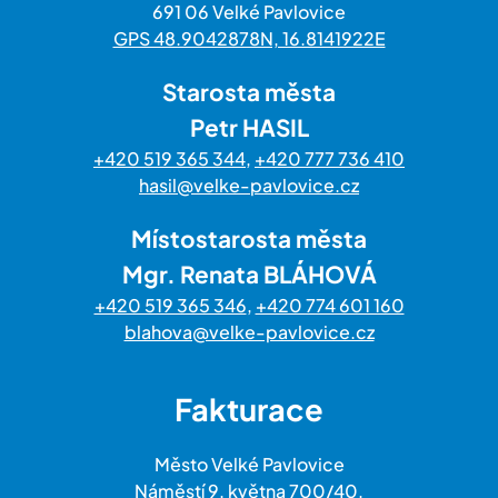
691 06 Velké Pavlovice
GPS 48.9042878N, 16.8141922E
Starosta města
Petr HASIL
+420 519 365 344
,
+420 777 736 410
hasil@velke-pavlovice.cz
Místostarosta města
Mgr. Renata BLÁHOVÁ
+420 519 365 346
,
+420 774 601 160
blahova@velke-pavlovice.cz
Fakturace
Město Velké Pavlovice
Náměstí 9. května 700/40,