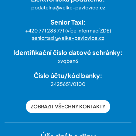
podatelna@velke-pavlovice.cz
Senior Taxi:
+420 771 283 771
(
více informací ZDE
)
seniortaxi@velke-pavlovice.cz
Identifikační číslo datové schránky:
xvqban6
Číslo účtu/kód banky:
2425651/0100
ZOBRAZIT VŠECHNY KONTAKTY